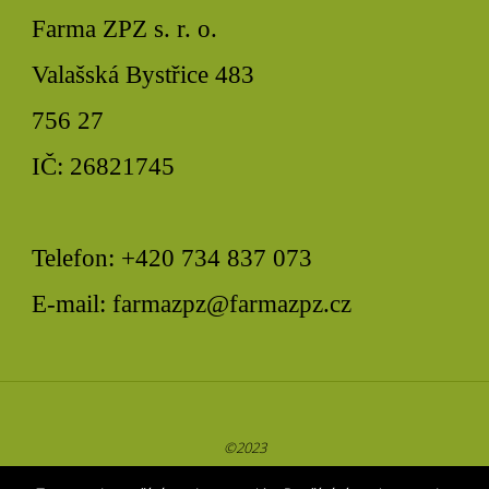
Farma ZPZ s. r. o.
Valašská Bystřice 483
756 27
IČ: 26821745
Telefon: +420 734 837 073
E-mail:
farmazpz@farmazpz.cz
©2023